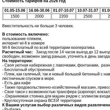
Стоимость тарифов на 2026 год
01.05-15.06
16.06-30.06
01.07-10.07
10.07-31.07
01.0
1500
2000
2200
2500
2
Вместительность не больше 3 человек.
В стоимость включено:
пользование пляжем,
интернет wi-fi в номере
Wi-fi бесплатный по всей территории кооператива
Расчетный час:
Заезд после 14 часов выезд до 12 выезд
свободен, возможен заезд раньше, уточнять в день заезда
На территории:
- Своя уютная набережная с лавочками, фонтанами, разн
- Бесплатный обустроенный
- Пляж, как галечный, так и новый большой бетонный с на
лестничным спуском в море.
- Есть два кафе
- Также продовольственно-хозяйственный магазин, приво
- Свое такси с возможностью трансфера (аэропорт, вокзал)
- .Охраняемая стоянка для машин рядом с эллингом входи
- Круглосуточная охрана ВСЕЙ территории
К Вашим услугам выбор различных видов развлечени
- Рыбалка