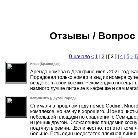
Отзывы / Вопрос 
В начало
<
1
|
2
|
[ 3 ]
|
4
|
5
>
В
Иван (Краснодар)
Аренда номера в Дельфине-июль 2021 год. Каф
Порадовал только номер и вид из номера супер
везде есть свои косяки. Рекомендую посещать
намного лучше питание в кафешке и сам мага
Капушенко (Другой город)
Снимали в прошлом году номер София. Много 
комплексе, но начну в хорошего...Номер чисты
небольшой площади по сравнения с Семидворь
и ценник другой. К сожалению пандемия косну
подтянуть ремни....Если честно, тот этот комп
больше. Есть один недостаток-пляжная линия-