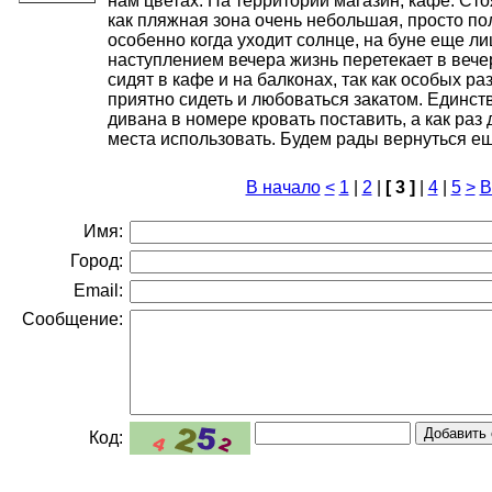
нам цветах. На территории магазин, кафе. Ст
как пляжная зона очень небольшая, просто по
особенно когда уходит солнце, на буне еще ли
наступлением вечера жизнь перетекает в вече
сидят в кафе и на балконах, так как особых ра
приятно сидеть и любоваться закатом. Единст
дивана в номере кровать поставить, а как раз
места использовать. Будем рады вернуться ещ
В начало
<
1
|
2
|
[ 3 ]
|
4
|
5
>
В
Имя:
Город:
Email:
Сообщение:
Код: