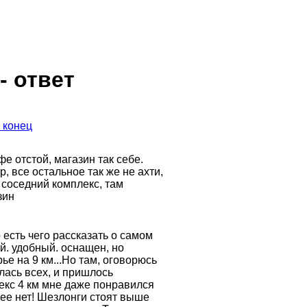
- ответ
 конец
е отстой, магазин так себе.
, все остальное так же не ахти,
 соседний комплекс, там
зин
есть чего рассказать о самом
й. удобный. оснащен, но
е на 9 км...Но там, оговорюсь
лась всех, и пришлось
лекс 4 км мне даже понравился
ее нет! Шезлонги стоят выше