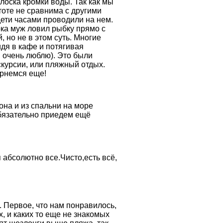
олоска кромки воды. Так как мы
стоте не сравнима с другими
ети часами проводили на нем.
ока муж ловил рыбку прямо с
 но не в этом суть. Многие
дя в кафе и потягивая
 очень люблю). Это были
скурсии, или пляжный отдых.
рнемся еще!
она и из спальни на море
бязательно приедем ещё
абсолютно все.Чисто,есть всё,
 Первое, что нам понравилось,
х, и каких то еще не знакомых