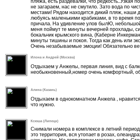
пляжа, есть раздевалки, что редкость..Узкая п
не загараем, нас не смутило. Зато вода по чи
местами! Рядом находится дикий пляж, наши д
любуясь маленькими крабиками, в то время п
причала. На удивление улов былЮ, небольшой,
меня поймут те минуты вечерней прохлады, си
бокальчик крымского вина, (Каберне Инкерман
минуты тишины и покоя. Тогда как день или эк
Очень незабываемые эмоции! Обязательно ве
Илона и Андрей (Москва)
Отдыхаем у Анжелы, первая линия, вид с балк
необыкновенный,номер очень комфортный, о
Алина (Казань)
Отдыхаем в однокомнатном Анжела , нравится 
что нужно.
Ксюша (Липецк)
Снимали номера в комплексе в летний период.
это территория, вся утопает в розах, олеандра