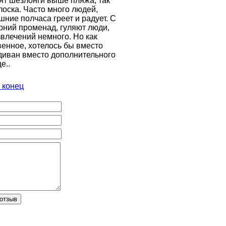
оят шезлонги выше пляжа, так
лоска. Часто много людей,
шние полчаса греет и радует. С
рний променад, гуляют люди,
звлечений немного. Но как
венное, хотелось бы вместо
 диван вместо дополнительного
е..
 конец